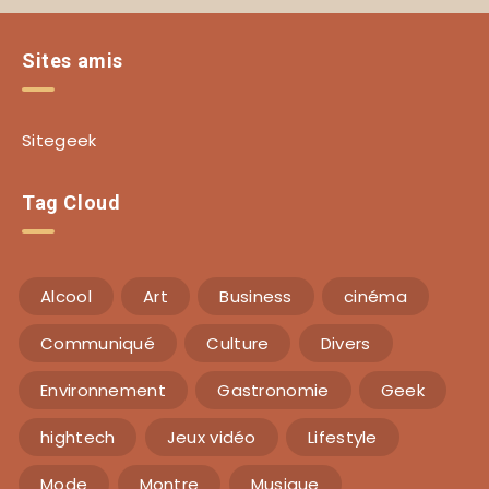
Sites amis
Sitegeek
Tag Cloud
Alcool
Art
Business
cinéma
Communiqué
Culture
Divers
Environnement
Gastronomie
Geek
hightech
Jeux vidéo
Lifestyle
Mode
Montre
Musique