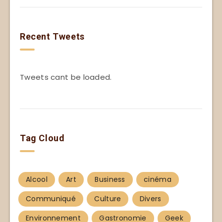
Recent Tweets
Tweets cant be loaded.
Tag Cloud
Alcool
Art
Business
cinéma
Communiqué
Culture
Divers
Environnement
Gastronomie
Geek