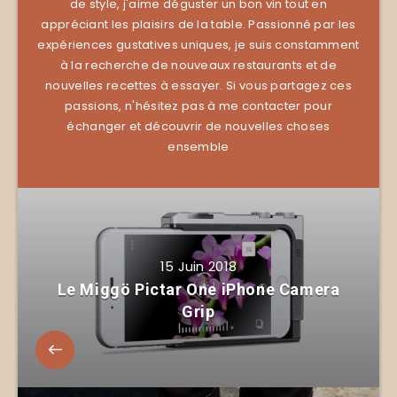
de style, j'aime déguster un bon vin tout en
appréciant les plaisirs de la table. Passionné par les
expériences gustatives uniques, je suis constamment
à la recherche de nouveaux restaurants et de
nouvelles recettes à essayer. Si vous partagez ces
passions, n'hésitez pas à me contacter pour
échanger et découvrir de nouvelles choses
ensemble
15 Juin 2018
Le Miggö Pictar One iPhone Camera
Grip